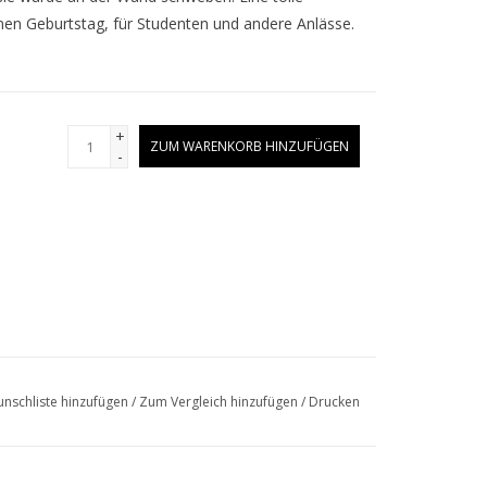
inen Geburtstag, für Studenten und andere Anlässe.
+
ZUM WARENKORB HINZUFÜGEN
-
nschliste hinzufügen
/
Zum Vergleich hinzufügen
/
Drucken