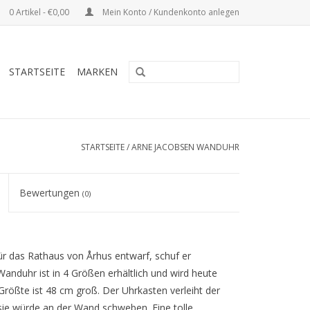
0 Artikel - €0,00
Mein Konto / Kundenkonto anlegen
STARTSEITE
MARKEN
STARTSEITE
/
ARNE JACOBSEN WANDUHR
Bewertungen
(0)
ür das Rathaus von Århus entwarf, schuf er
Wanduhr ist in 4 Größen erhältlich und wird heute
 Größte ist 48 cm groß. Der Uhrkasten verleiht der
sie würde an der Wand schweben. Eine tolle