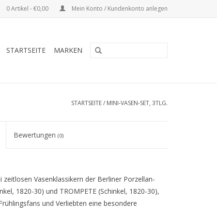
0 Artikel - €0,00
Mein Konto / Kundenkonto anlegen
STARTSEITE
MARKEN
STARTSEITE
/
MINI-VASEN-SET, 3TLG.
Bewertungen
(0)
zeitlosen Vasenklassikern der Berliner Porzellan-
inkel, 1820-30) und TROMPETE (Schinkel, 1820-30),
Frühlingsfans und Verliebten eine besondere