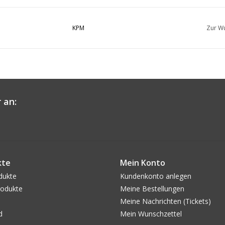
KPM
Zur Wu
 an:
kte
Mein Konto
dukte
Kundenkonto anlegen
odukte
Meine Bestellungen
Meine Nachrichten (Tickets)
d
Mein Wunschzettel