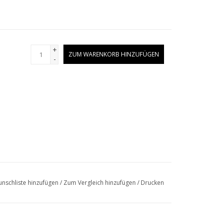
+
ZUM WARENKORB HINZUFÜGEN
-
nschliste hinzufügen
/
Zum Vergleich hinzufügen
/
Drucken