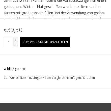
darin überwintern können. Damit die Voraussetzungen für einen
gelungenen Winterschlaf geschaffen werden, sollte man den
Kasten mit grober Borke füllen. Bei der Anwendung von grober
Borke bilden sich die gewünschten Zwischenräume in die sich
die Schmetterlinge verkriechen können.
€39,50
Maße: 155 x 160 x212 mm
Qualität: Holz, umweltfreundliche Farbe
+
ZUM WARENKORB HINZUFÜGEN
-
Wildlife garden
Zur Wunschliste hinzufügen
/
Zum Vergleich hinzufügen
/
Drucken